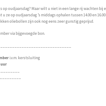
op oudjaarsdag? Maar wilt u niet in een lange rij wachten bij 
t u ze op oudjaarsdag ’s middags ophalen tussen 14.00 en 16.00 
en oliebollen zijn ook nog eens zeer gunstig geprijsd.
ember via bijgevoegde bon.
_______________________________
ember
i.v.m. kerstsluiting
 uur
_________
__________