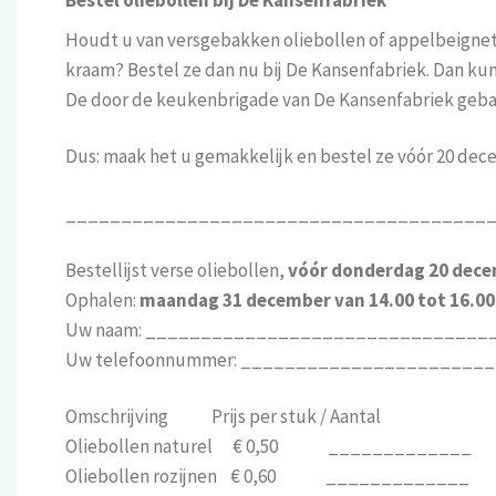
Houdt u van versgebakken oliebollen of appelbeignets 
kraam? Bestel ze dan nu bij De Kansenfabriek. Dan kun
De door de keukenbrigade van De Kansenfabriek gebakk
Dus: maak het u gemakkelijk en bestel ze vóór 20 dec
______________________________________
Bestellijst verse oliebollen,
vóór donderdag 20 dec
Ophalen:
maandag 31 december van 14.00 tot 16.00
Uw naam: _______________________________
Uw telefoonnummer: ______________________
Omschrijving Prijs per stuk / Aantal
Oliebollen naturel € 0,50 _____________
Oliebollen rozijnen € 0,60 _____________