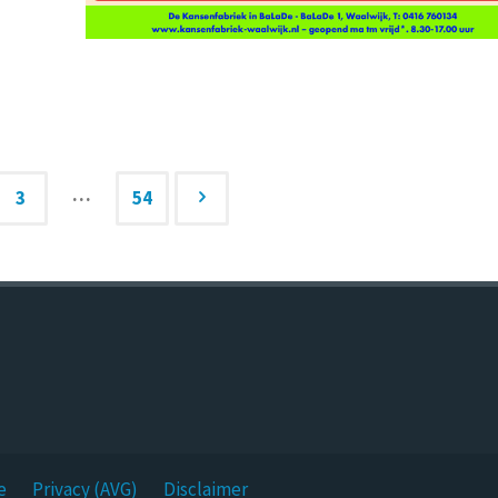
…
3
54
e
Privacy (AVG)
Disclaimer