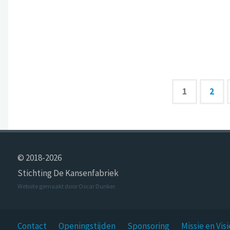
1
2
© 2018-2026
Stichting De Kansenfabriek
Website gemaakt door
Oscar Dunker
.
Contact
Openingstijden
Sponsoring
Missie en Visi