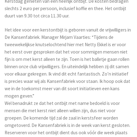
Kerstdag genieten van een heerlijk ontbijt. De kosten bedragen
slechts 2 euro per persoon, inclusief koffie en thee. Het ontbijt
duurt van 9.30 tot circa 11.30 uur.
Het idee voor een kerstontbijt is geboren vanuit de vrijwilligers in
De Kansenfabriek. Manager Mirjam Vaarties: “Tijdens de
tweewekelijkse knutselochtend hier met Netty Ekkel is er voor
het eerst over gesproken dat het voor sommigen mensen niet
fijn is om met kerst alleen te zijn. Toen is het balletje gaan rollen
binnen onze club vrijwilligers. En uiteindelijk hebben zij dit samen
voor elkaar gekregen. Ik vind dit echt fantastisch. Zo’n initiatief
is precies waar wij als Kansenfabriek voor staan. Ik hoop ook dat
we in de toekomst meer van dit soort initiatieven een kans
mogen geven.”
Wel benadrukt ze dat het ontbijt met name bedoeld is voor
mensen die met kerst niet alleen willen zijn, dus niet voor
groepen. De komende tijd zal de zaal in kerstsfeer worden
omgetoverd. De Kansenfabriek is in de week van kerst gesloten.
Reserveren voor het ontbijt dient dus ook vóór die week plaats