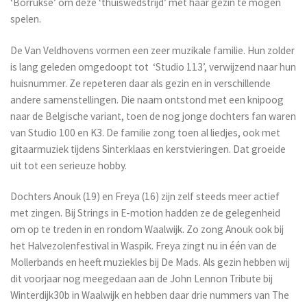
‘Borrukse’ om deze ‘thuiswedstrijd’ met haar gezin te mogen
spelen.
De Van Veldhovens vormen een zeer muzikale familie. Hun zolder
is lang geleden omgedoopt tot ‘Studio 113’, verwijzend naar hun
huisnummer. Ze repeteren daar als gezin en in verschillende
andere samenstellingen. Die naam ontstond met een knipoog
naar de Belgische variant, toen de nog jonge dochters fan waren
van Studio 100 en K3. De familie zong toen al liedjes, ook met
gitaarmuziek tijdens Sinterklaas en kerstvieringen. Dat groeide
uit tot een serieuze hobby.
Dochters Anouk (19) en Freya (16) zijn zelf steeds meer actief
met zingen. Bij Strings in E-motion hadden ze de gelegenheid
om op te treden in en rondom Waalwijk. Zo zong Anouk ook bij
het Halvezolenfestival in Waspik. Freya zingt nu in één van de
Mollerbands en heeft muziekles bij De Mads. Als gezin hebben wij
dit voorjaar nog meegedaan aan de John Lennon Tribute bij
Winterdijk30b in Waalwijk en hebben daar drie nummers van The