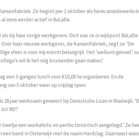
e Kansenfabriek. Ze begint per 1 oktober als horecamedewerkst
al eens eerder actief in BaLaDe.
 als bij haar vorige werkgevers. Ooit was ze in wijkpunt BaLaDe
 Over haar nieuwe werkgever, de Kansenfabriek, zegt ze: ‘De
lige sfeer is voor mij enorm belangrijk. Het ‘welkom gevoel’ zal
llega’s wil ik het nóg bruisender gaan maken’.
ag een 3-gangen lunch voor €10,00 te organiseren. En de
ng van 5 oktober weer op vrijdag open.
is 28 jaar werkzaam geweest bij Dansstudio Lizan in Waalwijk. ‘
tot 90!!’
 een beetje een workaholic en perfectionistisch aangelegd.’ Ze hee
in een band in Oisterwijk met de naam Hardslag. Daarnaast wan