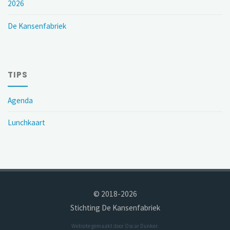
2026
De Kansenfabriek
TIPS
Agenda
Lunchkaart
© 2018-2026
Stichting De Kansenfabriek
Website gemaakt door
Oscar Dunker
.