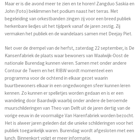
Maar er is die avond meer te zien en te horen! Zangduo Saskia en
John (foto) beklimmen het podium naast het terras. Met
begeleiding van orkestbanden zingen zij voor een breed publiek
herkenbare liedjes uit het tijdperk vanaf de jaren zestig. Zij
vermaken het publiek en de wandelaars samen met Deejay Piet.
Net over de drempel van de herfst, zaterdag 22 september, is De
Kansenfabriek de plaats waar bewoners van Waalwijk-Oost de
nationale Burendag kunnen vieren. Samen met onder andere
Contour de Twern en het RIBW wordt momenteel een
programma voor de ochtend in elkaar gezet waarin
buurtbewoners elkaar in een ongedwongen sfeer kunnen leren
kennen. Zo kunnen er spelletjes worden gedaan en is er een
wandeling door Baardwijk waarbij onder andere de beroemde
muurschilderingen van Theo van Delft uit de jaren dertig van de
vorige eeuw in de voormalige Van Harenfabriek worden bezocht.
Het is alweer jaren geleden dat die unieke schilderingen voor het
publiek toegankelijk waren. Burendag wordt afgesloten met een
lunch. Binnenkort volgt er meer informatie.