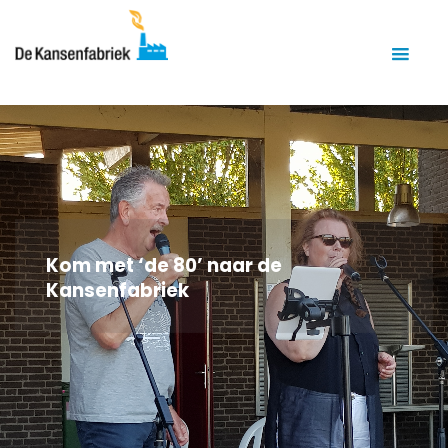
Kom met ‘de 80’ naar de
Kansenfabriek