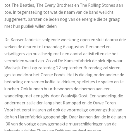
tot The Beatles, The Everly Brothers en The Rolling Stones aan
toe. In tegenstelling tot wat de naam van de band wellicht
suggereert, barsten de leden nog van de energie die ze graag
met hun publiek willen delen.
De Kansenfabriek is volgende week nog open en sluit daarna drie
weken de deuren tot maandag 6 augustus. Personeel en
vrijwilligers zijn nu al bezig met een aantal activiteiten die het
vermelden waard zijn. Zo zal De Kansenfabriek de plek zijn waar
Waalwijk-Oost op zaterdag 22 september Burendag zal vieren,
gesteund door het Oranje Fonds. Het is die dag onder andere de
bedoeling om samen koffie te drinken, spelletjes te spelen en te
lunchen. Ook kunnen buurtbewoners deelnemen aan een
wandeling met een gids door Waalwijk-Oost. Een wandeling die
ondermeer zal leiden langs het Ramppad en de Ouwe Toren.
Voor het eerst in jaren zal ook de voormalige ontvangsthal van
de Van Harenfabriek geopend zijn. Daar kunnen dan de in de jaren
‘30 van de vorige eeuw gemaakte muurschilderingen van de
bekende schilder Theo van Delft bewonderd worden.