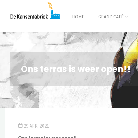
HOME
GRAND CAFÉ
Ons terras is weer open!!
29 APR. 2021
Ons terras is weer open!!